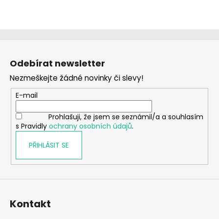
Z
á
Odebírat newsletter
p
Nezmeškejte žádné novinky či slevy!
a
t
E-mail
í
Prohlašuji, že jsem se seznámil/a a souhlasím
s Pravidly
ochrany osobních údajů
.
PŘIHLÁSIT SE
Kontakt