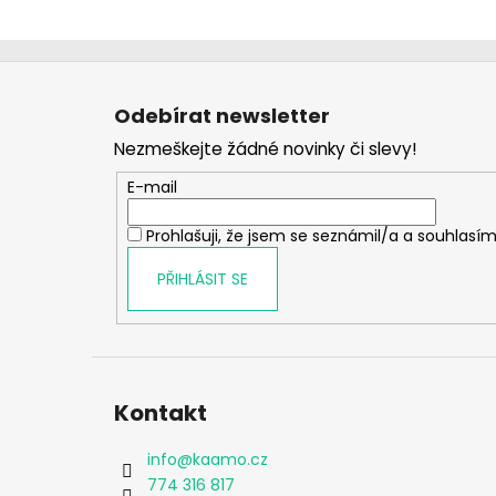
Z
á
Odebírat newsletter
p
Nezmeškejte žádné novinky či slevy!
a
t
E-mail
í
Prohlašuji, že jsem se seznámil/a a souhlasím
PŘIHLÁSIT SE
Kontakt
info
@
kaamo.cz
774 316 817