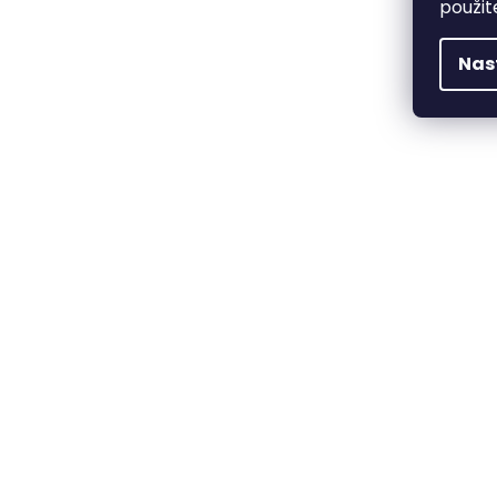
použit
Nas