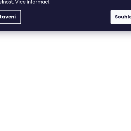
elnost.
Více informací
.
tavení
Souhl