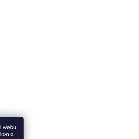
ní webu
ýkon a