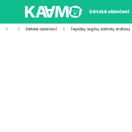
K
Přejít
na
o
Dětské oblečení
obsah
Zpět
Zpět
š
do
do
í
Domů
Dětské oblečení
Tepláky, legíny, kalhoty, kraťasy
k
obchodu
obchodu
CHLAPECKÉ BOXERKY WOLF