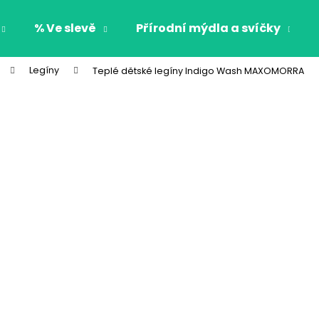
% Ve slevě
Přírodní mýdla a svíčky
Legíny
Teplé dětské legíny Indigo Wash MAXOMORRA
Co potřebujete najít?
HLEDAT
Doporučujeme
CHLAPECKÉ BOXERKY BAT MAXOMORRA
CHLAPECKÉ BOX