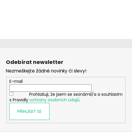
Z
á
Odebírat newsletter
p
Nezmeškejte žádné novinky či slevy!
a
t
E-mail
í
Prohlašuji, že jsem se seznámil/a a souhlasím
s Pravidly
ochrany osobních údajů
.
PŘIHLÁSIT SE