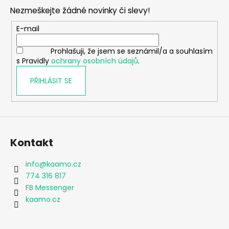
p
Nezmeškejte žádné novinky či slevy!
a
t
E-mail
í
Prohlašuji, že jsem se seznámil/a a souhlasím
s Pravidly
ochrany osobních údajů
.
PŘIHLÁSIT SE
Kontakt
info
@
kaamo.cz
774 316 817
FB Messenger
kaamo.cz