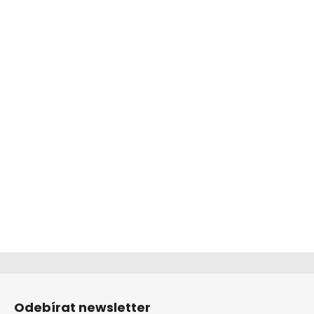
Z
á
Odebírat newsletter