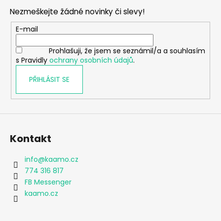
p
Nezmeškejte žádné novinky či slevy!
a
t
E-mail
í
Prohlašuji, že jsem se seznámil/a a souhlasím
s Pravidly
ochrany osobních údajů
.
PŘIHLÁSIT SE
Kontakt
info
@
kaamo.cz
774 316 817
FB Messenger
kaamo.cz