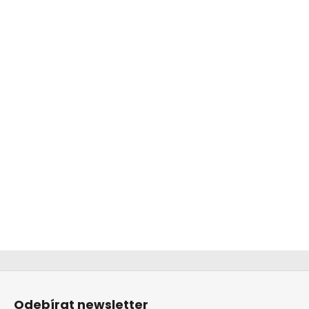
Z
á
Odebírat newsletter