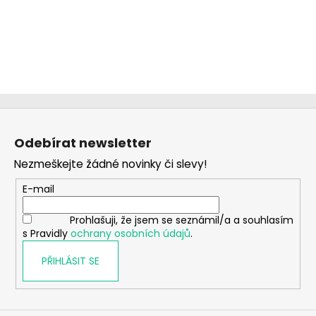
Z
á
Odebírat newsletter
p
Nezmeškejte žádné novinky či slevy!
a
t
E-mail
í
Prohlašuji, že jsem se seznámil/a a souhlasím
s Pravidly
ochrany osobních údajů
.
PŘIHLÁSIT SE