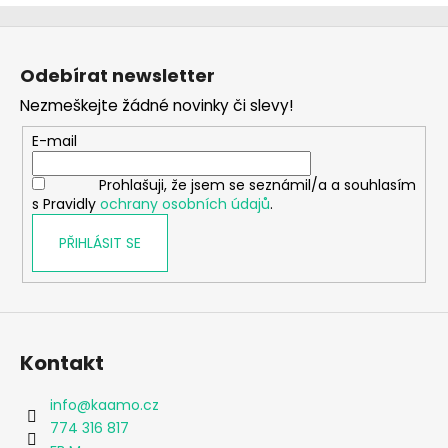
Z
á
Odebírat newsletter
p
Nezmeškejte žádné novinky či slevy!
a
t
E-mail
í
Prohlašuji, že jsem se seznámil/a a souhlasím
s Pravidly
ochrany osobních údajů
.
PŘIHLÁSIT SE
Kontakt
info
@
kaamo.cz
774 316 817