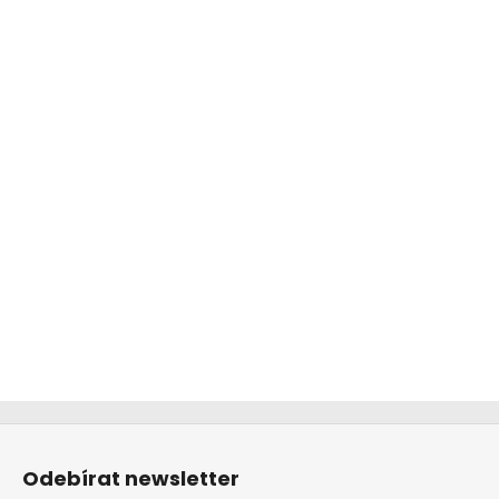
Z
á
Odebírat newsletter
p