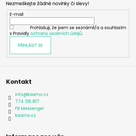
Nezmeškejte žádné novinky či slevy!
a
t
E-mail
í
Prohlašuji, že jsem se seznámil/a a souhlasím
s Pravidly
ochrany osobních údajů
.
PŘIHLÁSIT SE
Kontakt
info
@
kaamo.cz
774 316 817
FB Messenger
kaamo.cz