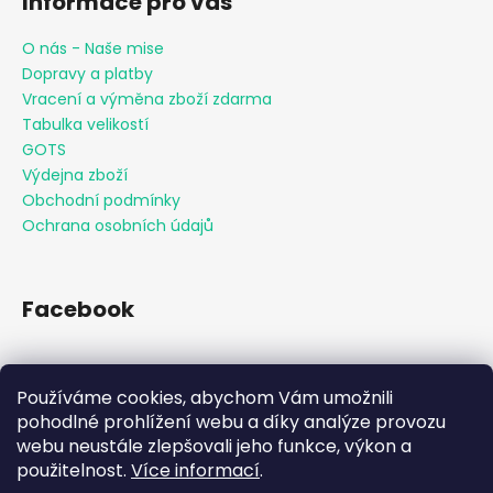
Informace pro vás
O nás - Naše mise
Dopravy a platby
Vracení a výměna zboží zdarma
Tabulka velikostí
GOTS
Výdejna zboží
Obchodní podmínky
Ochrana osobních údajů
Facebook
Používáme cookies, abychom Vám umožnili
Přijímáme online platby
pohodlné prohlížení webu a díky analýze provozu
webu neustále zlepšovali jeho funkce, výkon a
použitelnost.
Více informací
.