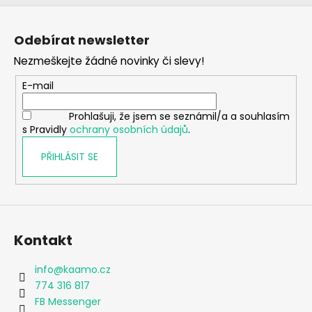
Z
á
Odebírat newsletter
p
Nezmeškejte žádné novinky či slevy!
a
t
E-mail
í
Prohlašuji, že jsem se seznámil/a a souhlasím
s Pravidly
ochrany osobních údajů
.
PŘIHLÁSIT SE
Kontakt
info
@
kaamo.cz
774 316 817
FB Messenger