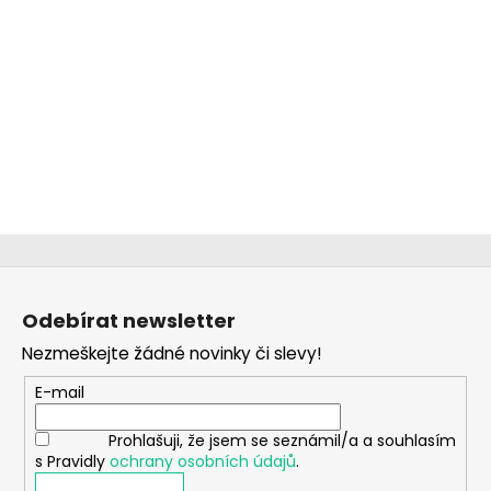
Z
á
Odebírat newsletter
p
Nezmeškejte žádné novinky či slevy!
a
t
E-mail
í
Prohlašuji, že jsem se seznámil/a a souhlasím
s Pravidly
ochrany osobních údajů
.