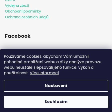
Výdejna zboží
Obchodní podmínky
Ochrana osobních údajů
Facebook
Používáme cookies, abychom Vám umožnili
Přijímáme online platby
pohodlné prohlížení webu a díky analýze provozu
webu neustále zlepšovali jeho funkce, výkon a
použitelnost.
Více informací
.
Nastavení
Vytvořil Shoptet
Souhlasím
Copyright 2026
KAAMO
. Všechna práva vyhrazena.