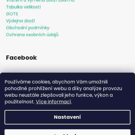
Vracení a výměna zboží zdarma
Tabulka velikostí
GOTS
Výdejna zboží
Obchodní podmínky
Ochrana osobních údajů
Facebook
Používáme cookies, abychom Vám umožnili
Přijímáme online platby
pohodlné prohlížení webu a díky analýze provozu
webu neustále zlepšovali jeho funkce, výkon a
použitelnost.
Více informací
.
Nastavení
Vytvořil Shoptet