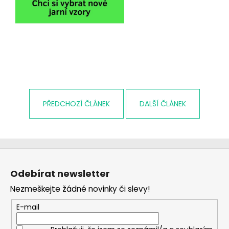
č
u
j
e
m
e
DÍVČÍ
KALHOTKY
PŘEDCHOZÍ ČLÁNEK
DALŠÍ ČLÁNEK
FARM
RAINBOW
MAXOMORRA
230
Kč
Z
á
Odebírat newsletter
p
Nezmeškejte žádné novinky či slevy!
a
t
E-mail
í