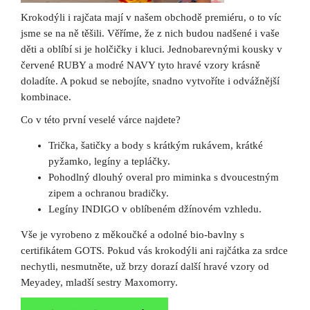
a
Krokodýli i rajčata mají v našem obchodě premiéru, o to víc
j
jsme se na ně těšili. Věříme, že z nich budou nadšené i vaše
í
děti a oblíbí si je holčičky i kluci. Jednobarevnými kousky v
červené RUBY a modré NAVY tyto hravé vzory krásně
t
doladíte. A pokud se nebojíte, snadno vytvoříte i odvážnější
?
kombinace.
Co v této první veselé várce najdete?
Trička, šatičky a body s krátkým rukávem, krátké
HLEDAT
pyžamko, legíny a tepláčky.
Pohodlný dlouhý overal pro miminka s dvoucestným
zipem a ochranou bradičky.
Legíny INDIGO v oblíbeném džínovém vzhledu.
D
o
Vše je vyrobeno z měkoučké a odolné bio-bavlny s
p
certifikátem GOTS. Pokud vás krokodýli ani rajčátka za srdce
o
nechytli, nesmutněte, už brzy dorazí další hravé vzory od
r
Meyadey, mladší sestry Maxomorry.
u