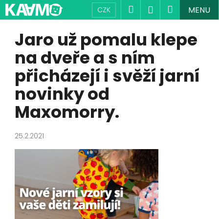
K
Přejít
Hledat
Nákupní
Přihlášení
MENU
CZK
na
o
obsah
Zpět
Zpět
košík
š
Jaro už pomalu klepe
í
C
na dveře a s ním
k
o
přicházejí i svěží jarní
p
novinky od
o
t
Maxomorry.
ř
e
25.2.2021
b
u
j
e
t
e
n