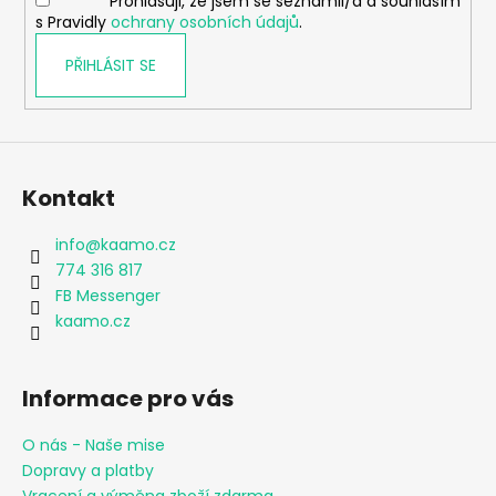
Prohlašuji, že jsem se seznámil/a a souhlasím
s Pravidly
ochrany osobních údajů
.
PŘIHLÁSIT SE
Kontakt
info
@
kaamo.cz
774 316 817
FB Messenger
kaamo.cz
Informace pro vás
O nás - Naše mise
Dopravy a platby