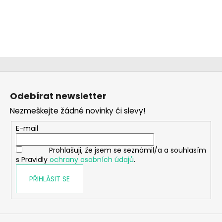
č
u
j
e
m
e
Z
CHLAPECKÉ
á
BOXERKY
Odebírat newsletter
p
WOLF
MAXOMORRA
Nezmeškejte žádné novinky či slevy!
a
330
t
E-mail
Kč
í
Prohlašuji, že jsem se seznámil/a a souhlasím
s Pravidly
ochrany osobních údajů
.
PŘIHLÁSIT SE