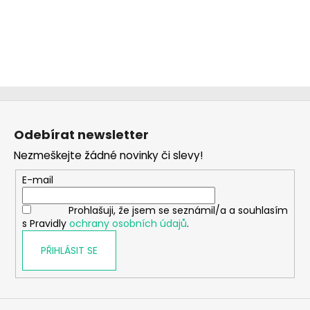
Z
á
Odebírat newsletter
p
Nezmeškejte žádné novinky či slevy!
a
t
E-mail
í
Prohlašuji, že jsem se seznámil/a a souhlasím
s Pravidly
ochrany osobních údajů
.
PŘIHLÁSIT SE