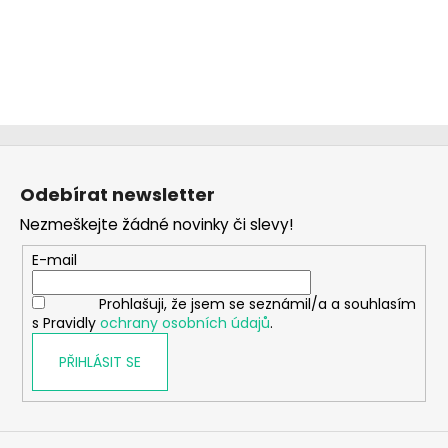
Z
á
Odebírat newsletter
p
Nezmeškejte žádné novinky či slevy!
a
t
E-mail
í
Prohlašuji, že jsem se seznámil/a a souhlasím
s Pravidly
ochrany osobních údajů
.
PŘIHLÁSIT SE