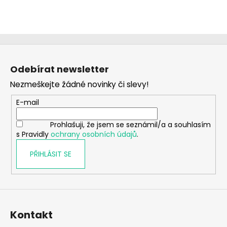
Z
á
Odebírat newsletter
p
Nezmeškejte žádné novinky či slevy!
a
t
E-mail
í
Prohlašuji, že jsem se seznámil/a a souhlasím
s Pravidly
ochrany osobních údajů
.
PŘIHLÁSIT SE
Kontakt