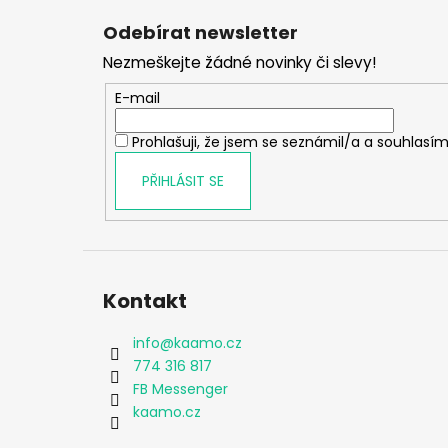
á
Odebírat newsletter
p
Nezmeškejte žádné novinky či slevy!
a
t
E-mail
í
Prohlašuji, že jsem se seznámil/a a souhlasím
PŘIHLÁSIT SE
Kontakt
info
@
kaamo.cz
774 316 817
FB Messenger
kaamo.cz