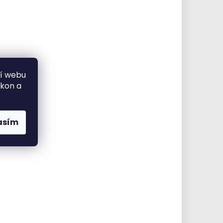
ní webu
ýkon a
asím