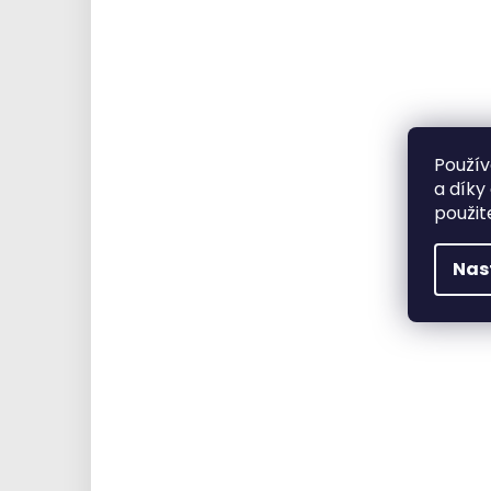
Použív
a díky
použit
Nas