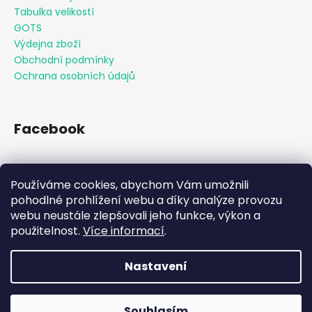
Tabulka velikostí
GOTS
Výdejna zboží
Obchodní podmínky
Ochrana osobních údajů
Facebook
Používáme cookies, abychom Vám umožnili
Přijímáme online platby
pohodlné prohlížení webu a díky analýze provozu
webu neustále zlepšovali jeho funkce, výkon a
použitelnost.
Více informací
.
Nastavení
Vytvořil Shoptet
Souhlasím
Copyright 2026
KAAMO
. Všechna práva vyhrazena.