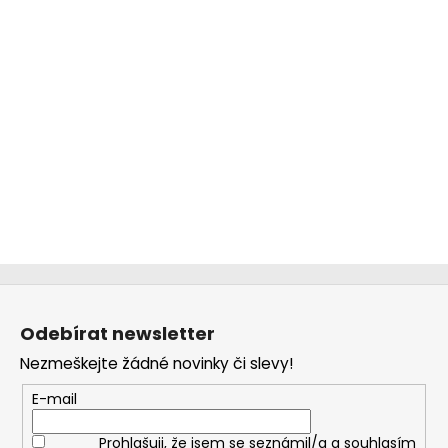
Z
á
Odebírat newsletter
p
Nezmeškejte žádné novinky či slevy!
a
t
E-mail
í
Prohlašuji, že jsem se seznámil/a a souhlasím