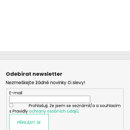
Z
á
Odebírat newsletter
p
Nezmeškejte žádné novinky či slevy!
a
t
E-mail
í
Prohlašuji, že jsem se seznámil/a a souhlasím
s Pravidly
ochrany osobních údajů
.
PŘIHLÁSIT SE