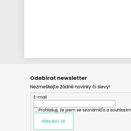
Z
á
Odebírat newsletter
p
Nezmeškejte žádné novinky či slevy!
a
t
E-mail
í
Prohlašuji, že jsem se seznámil/a a souhlasím
PŘIHLÁSIT SE