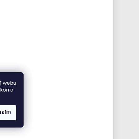
ní webu
ýkon a
asím