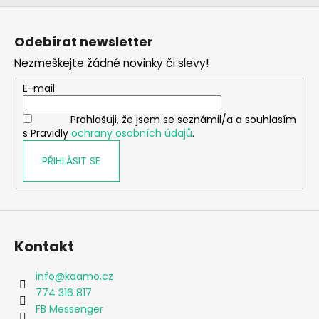
Z
á
Odebírat newsletter
p
Nezmeškejte žádné novinky či slevy!
a
t
E-mail
í
Prohlašuji, že jsem se seznámil/a a souhlasím
s Pravidly
ochrany osobních údajů
.
PŘIHLÁSIT SE
Kontakt
info
@
kaamo.cz
774 316 817
FB Messenger