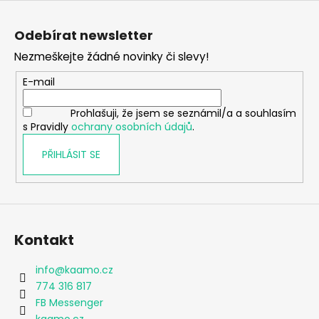
Z
á
Odebírat newsletter
p
Nezmeškejte žádné novinky či slevy!
a
t
E-mail
í
Prohlašuji, že jsem se seznámil/a a souhlasím
s Pravidly
ochrany osobních údajů
.
PŘIHLÁSIT SE
Kontakt
info
@
kaamo.cz
774 316 817
FB Messenger