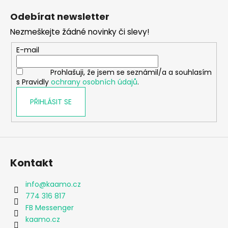
á
Odebírat newsletter
p
Nezmeškejte žádné novinky či slevy!
a
t
E-mail
í
Prohlašuji, že jsem se seznámil/a a souhlasím
s Pravidly
ochrany osobních údajů
.
PŘIHLÁSIT SE
Kontakt
info
@
kaamo.cz
774 316 817
FB Messenger
kaamo.cz