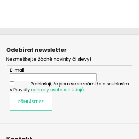
Z
á
Odebírat newsletter
p
Nezmeškejte žádné novinky či slevy!
a
t
E-mail
í
Prohlašuji, že jsem se seznámil/a a souhlasím
s Pravidly
ochrany osobních údajů
.
PŘIHLÁSIT SE