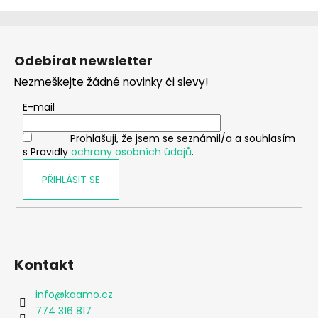
Z
á
Odebírat newsletter
p
Nezmeškejte žádné novinky či slevy!
a
t
E-mail
í
Prohlašuji, že jsem se seznámil/a a souhlasím
s Pravidly
ochrany osobních údajů
.
PŘIHLÁSIT SE
Kontakt
info
@
kaamo.cz
774 316 817