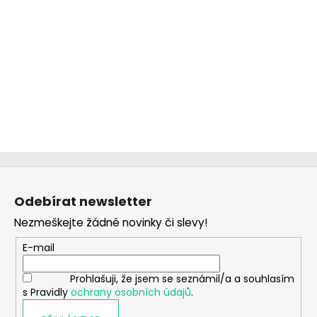
Z
á
Odebírat newsletter
p
Nezmeškejte žádné novinky či slevy!
a
t
E-mail
í
Prohlašuji, že jsem se seznámil/a a souhlasím
s Pravidly
ochrany osobních údajů
.