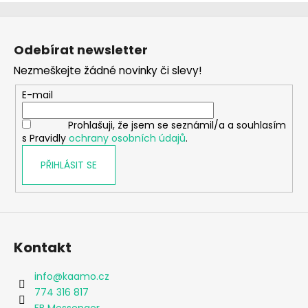
Z
á
Odebírat newsletter
p
Nezmeškejte žádné novinky či slevy!
a
t
E-mail
í
Prohlašuji, že jsem se seznámil/a a souhlasím
s Pravidly
ochrany osobních údajů
.
PŘIHLÁSIT SE
Kontakt
info
@
kaamo.cz
774 316 817