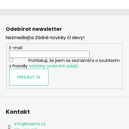
Z
á
Odebírat newsletter
p
Nezmeškejte žádné novinky či slevy!
a
t
E-mail
í
Prohlašuji, že jsem se seznámil/a a souhlasím
s Pravidly
ochrany osobních údajů
.
PŘIHLÁSIT SE
Kontakt
info
@
kaamo.cz