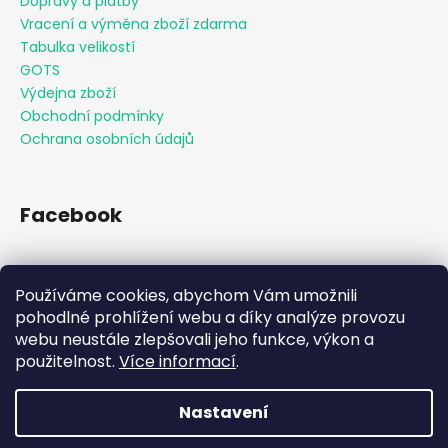
Dopravy a platby
Vracení a výměna zboží zdarma
Tabulka velikostí
GOTS
Výdejna zboží
Obchodní podmínky
Ochrana osobních údajů
Facebook
Používáme cookies, abychom Vám umožnili
Přijímáme online platby
pohodlné prohlížení webu a díky analýze provozu
webu neustále zlepšovali jeho funkce, výkon a
použitelnost.
Více informací
.
Nastavení