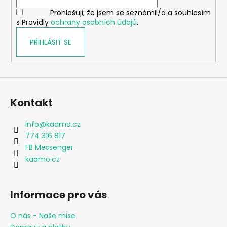
í
Prohlašuji, že jsem se seznámil/a a souhlasím
s Pravidly
ochrany osobních údajů
.
PŘIHLÁSIT SE
Kontakt
info
@
kaamo.cz
774 316 817
FB Messenger
kaamo.cz
Informace pro vás
O nás - Naše mise