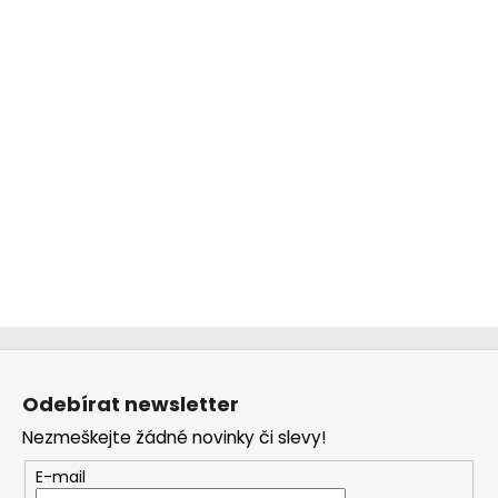
Z
á
Odebírat newsletter
p
Nezmeškejte žádné novinky či slevy!
a
t
E-mail