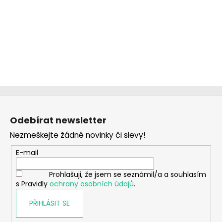
Z
á
Odebírat newsletter
p
Nezmeškejte žádné novinky či slevy!
a
t
E-mail
í
Prohlašuji, že jsem se seznámil/a a souhlasím
s Pravidly
ochrany osobních údajů
.
PŘIHLÁSIT SE