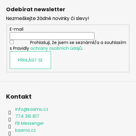
á
Odebírat newsletter
p
Nezmeškejte žádné novinky či slevy!
a
t
E-mail
í
Prohlašuji, že jsem se seznámil/a a souhlasím
s Pravidly
ochrany osobních údajů
.
PŘIHLÁSIT SE
Kontakt
info
@
kaamo.cz
774 316 817
FB Messenger
kaamo.cz