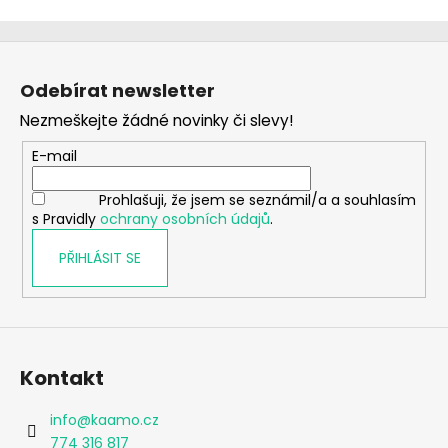
Z
á
Odebírat newsletter
p
Nezmeškejte žádné novinky či slevy!
a
t
E-mail
í
Prohlašuji, že jsem se seznámil/a a souhlasím
s Pravidly
ochrany osobních údajů
.
PŘIHLÁSIT SE
Kontakt
info
@
kaamo.cz
774 316 817