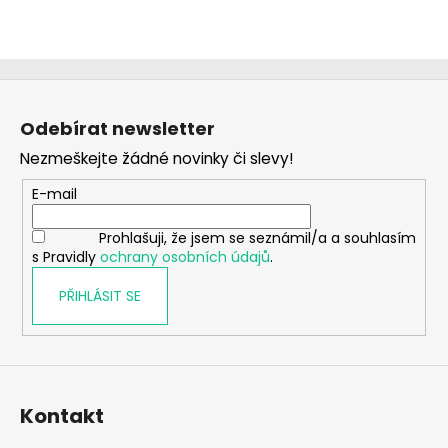
Z
á
Odebírat newsletter
p
Nezmeškejte žádné novinky či slevy!
a
t
E-mail
í
Prohlašuji, že jsem se seznámil/a a souhlasím
s Pravidly
ochrany osobních údajů
.
PŘIHLÁSIT SE
Kontakt