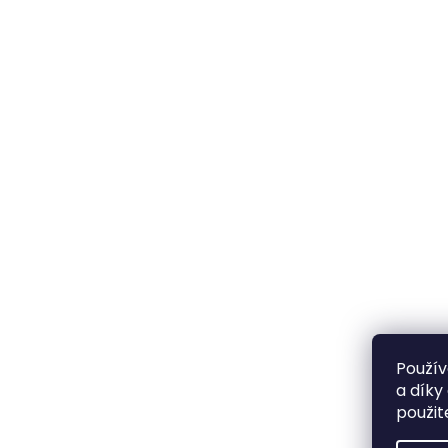
Použív
a díky
použit