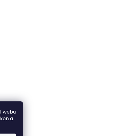
ní webu
ýkon a