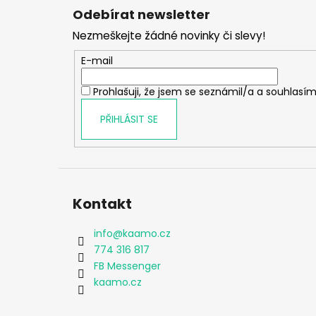
á
Odebírat newsletter
p
Nezmeškejte žádné novinky či slevy!
a
t
E-mail
í
Prohlašuji, že jsem se seznámil/a a souhlasím
PŘIHLÁSIT SE
Kontakt
info
@
kaamo.cz
774 316 817
FB Messenger
kaamo.cz