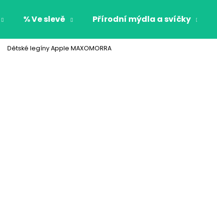
% Ve slevě
Přírodní mýdla a svíčky
Dětské legíny Apple MAXOMORRA
Co potřebujete najít?
HLEDAT
Doporučujeme
CHLAPECKÉ BOXERKY BAT MAXOMORRA
CHLAPECKÉ BOX