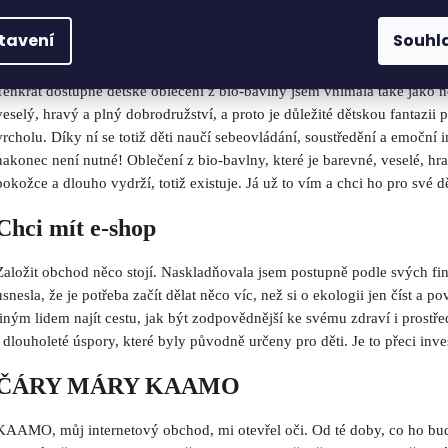
Najednou tu byla, už si ani nepamatuji, kdy jsem ji začala vnímat, ale d
spíše skepticky. Vymlouvám se na to, že v té době nebyl k dispozici dosta
tavení
Souhl
přednosti a také jsem se vždy považovala za rozumnou holku, která se p
Tenkrát dostupné dětské oblečení z bio-bavlny jsem vnímala také jako n
veselý, hravý a plný dobrodružství, a proto je důležité dětskou fantazi
vrcholu. Díky ní se totiž děti naučí sebeovládání, soustředění a emoční i
nakonec není nutné! Oblečení z bio-bavlny, které je barevné, veselé, hra
pokožce a dlouho vydrží, totiž existuje. Já už to vím a chci ho pro své dě
Chci mít e-shop
Založit obchod něco stojí. Naskladňovala jsem postupně podle svých fi
usnesla, že je potřeba začít dělat něco víc, než si o ekologii jen číst a 
jiným lidem najít cestu, jak být zodpovědnější ke svému zdraví i prost
i dlouholeté úspory, které byly původně určeny pro děti. Je to přeci inve
ČÁRY MÁRY KAAMO
KAAMO, můj internetový obchod, mi otevřel oči. Od té doby, co ho buduj