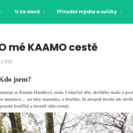
% Ve slevě
Přírodní mýdla a svíčky
Co potřebujete najít?
O mé KAAMO cestě
HLEDAT
1.2.2021
Kdo jsem?
Doporučujeme
Jmenuji se Kamila Handlová, mám 3 báječné děti, skvělého muže a poch
po mamince… asi taky maminka, a doufám, že alespoň trochu tak skvělá 
spoustu koníčků a hrozně ráda cestuji.
CHLAPECKÉ BOXERKY BAT MAXOMORRA
CHLAPECKÉ BOX