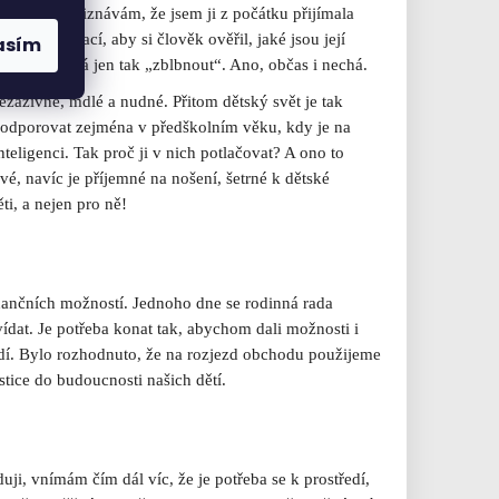
obrovolně přiznávám, že jsem ji z počátku přijímala
tek informací, aby si člověk ověřil, jaké jsou její
asím
řeci nenechá jen tak „zblbnout“. Ano, občas i nechá.
ezáživné, mdlé a nudné. Přitom dětský svět je tak
i podporovat zejména v předškolním věku, kdy je na
nteligenci. Tak proč ji v nich potlačovat? A ono to
vé, navíc je příjemné na nošení, šetrné k dětské
ti, a nejen pro ně!
nančních možností. Jednoho dne se rodinná rada
povídat. Je potřeba konat tak, abychom dali možnosti i
ředí. Bylo rozhodnuto, že na rozjezd obchodu použijeme
stice do budoucnosti našich dětí.
i, vnímám čím dál víc, že je potřeba se k prostředí,