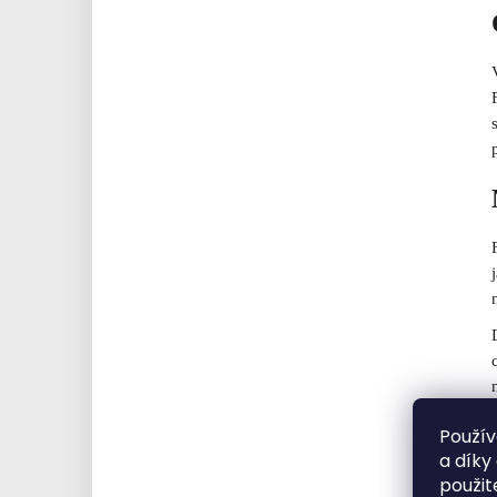
Použív
a díky
použit