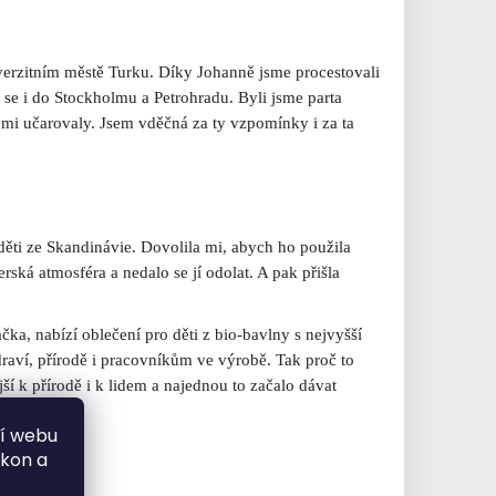
verzitním městě Turku. Díky Johanně jsme procestovali
se i do Stockholmu a Petrohradu. Byli jsme parta
 mi učarovaly. Jsem vděčná za ty vzpomínky i za ta
ěti ze Skandinávie. Dovolila mi, abych ho použila
rská atmosféra a nedalo se jí odolat. A pak přišla
čka, nabízí oblečení pro děti z bio-bavlny s nejvyšší
draví, přírodě i pracovníkům ve výrobě. Tak proč to
ší k přírodě i k lidem a najednou to začalo dávat
ní webu
ýkon a