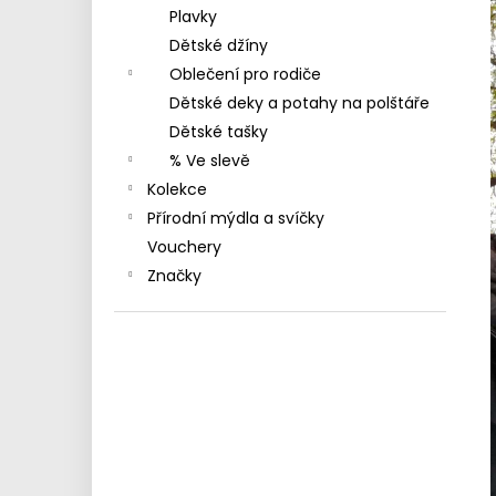
MAXOMORRA
l
Plavky
330 Kč
Dětské džíny
Oblečení pro rodiče
Dětské deky a potahy na polštáře
Dětské tašky
% Ve slevě
Kolekce
Přírodní mýdla a svíčky
Vouchery
Značky