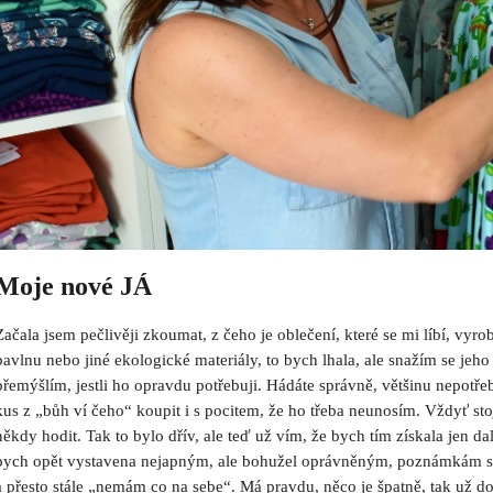
Moje nové JÁ
Začala jsem pečlivěji zkoumat, z čeho je oblečení, které se mi líbí, vyr
bavlnu nebo jiné ekologické materiály, to bych lhala, ale snažím se jeh
přemýšlím, jestli ho opravdu potřebuji. Hádáte správně, většinu nepotř
kus z „bůh ví čeho“ koupit i s pocitem, že ho třeba neunosím. Vždyť stoj
někdy hodit. Tak to bylo dřív, ale teď už vím, že bych tím získala jen d
bych opět vystavena nejapným, ale bohužel oprávněným, poznámkám sv
a přesto stále „nemám co na sebe“. Má pravdu, něco je špatně, tak už do