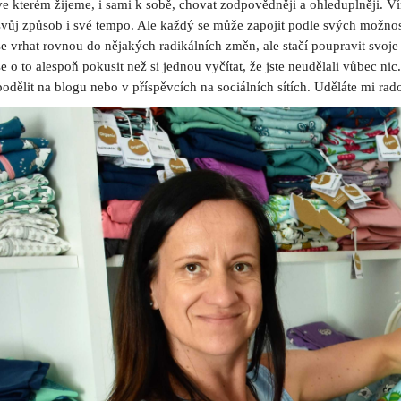
ve kterém žijeme, i sami k sobě, chovat zodpovědněji a ohleduplněji. Ví
svůj způsob i své tempo. Ale každý se může zapojit podle svých možností,
se vrhat rovnou do nějakých radikálních změn, ale stačí poupravit svoje 
se o to alespoň pokusit než si jednou vyčítat, že jste neudělali vůbec
podělit na blogu nebo v příspěvcích na sociálních sítích. Uděláte mi rado