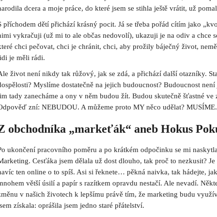
narodila dcera a moje práce, do které jsem se stihla ještě vrátit, už poma
S příchodem dětí přichází krásný pocit. Já se třeba pořád cítím jako „kv
nimi vykračuji (už mi to ale občas nedovolí), ukazuji je na odiv a chce s
které chci pečovat, chci je chránit, chci, aby prožily báječný život, nemě
lidi je měli rádi.
Ale život není nikdy tak růžový, jak se zdá, a přichází další otazníky. St
dospělosti? Myslíme dostatečně na jejich budoucnost? Budoucnost není jen
jim tady zanecháme a ony v něm budou žít. Budou skutečně šťastné ve 
Odpověď zní: NEBUDOU. A můžeme proto MY něco udělat? MUSÍME.
Z obchodníka „markeťák“ aneb Hokus Pok
Po ukončení pracovního poměru a po krátkém odpočinku se mi naskytla p
Marketing. Cesťáka jsem dělala už dost dlouho, tak proč to nezkusit? Je ča
navíc ten online o to spíš. Asi si řeknete… pěkná naivka, tak hádejte, 
mnohem větší úsilí a papír s razítkem opravdu nestačí. Ale nevadí. Něk
změnu v našich životech k lepšímu právě tím, že marketing budu využíva
jsem získala: oprášila jsem jedno staré přátelství.