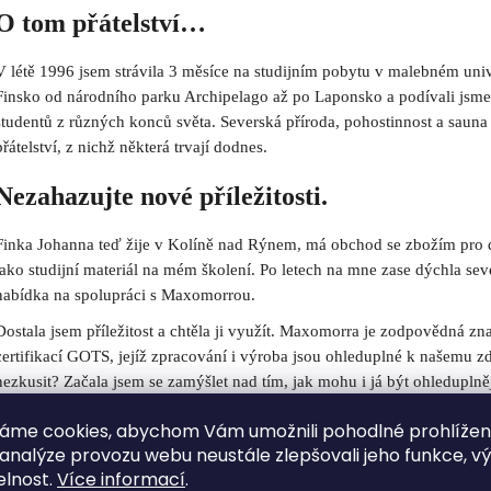
O tom přátelství…
V létě 1996 jsem strávila 3 měsíce na studijním pobytu v malebném uni
Finsko od národního parku Archipelago až po Laponsko a podívali jsme 
studentů z různých konců světa. Severská příroda, pohostinnost a sauna
přátelství, z nichž některá trvají dodnes.
Nezahazujte nové příležitosti.
Finka Johanna teď žije v Kolíně nad Rýnem, má obchod se zbožím pro d
jako studijní materiál na mém školení. Po letech na mne zase dýchla seve
nabídka na spolupráci s Maxomorrou.
Dostala jsem příležitost a chtěla ji využít. Maxomorra je zodpovědná zna
certifikací GOTS, jejíž zpracování i výroba jsou ohleduplné k našemu z
nezkusit? Začala jsem se zamýšlet nad tím, jak mohu i já být ohleduplněj
smysl.
áme cookies, abychom Vám umožnili pohodlné prohlíže
Zatracovaná či vyzdvihovaná bio-bavlna?
 analýze provozu webu neustále zlepšovali jeho funkce, v
elnost.
Více informací
.