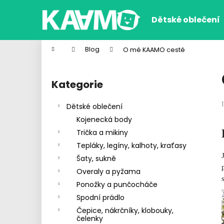
K
Přejít
na
o
Dětské oblečení
obsah
Zpět
Zpět
š
do
do
í
Domů
Blog
O mé KAAMO cestě
k
obchodu
obchodu
P
o
Kategorie
Přeskočit
s
kategorie
t
Dětské oblečení
r
Kojenecká body
a
Trička a mikiny
n
Tepláky, legíny, kalhoty, kraťasy
n
Šaty, sukně
í
Overaly a pyžama
p
Ponožky a punčocháče
a
Spodní prádlo
n
Čepice, nákrčníky, klobouky,
CHLAPECKÉ BOXERKY WOLF
e
čelenky