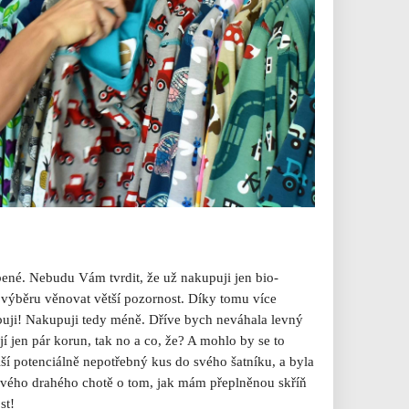
obené. Nebudu Vám tvrdit, že už nakupuji jen bio-
o výběru věnovat větší pozornost. Díky tomu více
ebuji! Nakupuji tedy méně. Dříve bych neváhala levný
í jen pár korun, tak no a co, že? A mohlo by se to
alší potenciálně nepotřebný kus do svého šatníku, a byla
ého drahého chotě o tom, jak mám přeplněnou skříň
st!