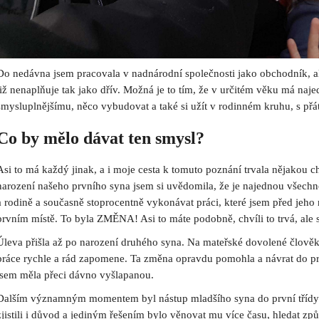
Do nedávna jsem pracovala v nadnárodní společnosti jako obchodník, al
již nenaplňuje tak jako dřív. Možná je to tím, že v určitém věku má na
smysluplnějšímu, něco vybudovat a také si užít v rodinném kruhu, s přá
Co by mělo dávat ten smysl?
Asi to má každý jinak, a i moje cesta k tomuto poznání trvala nějakou c
narození našeho prvního syna jsem si uvědomila, že je najednou všechno
a rodině a současně stoprocentně vykonávat práci, které jsem před jeho
prvním místě. To byla ZMĚNA! Asi to máte podobně, chvíli to trvá, ale 
Úleva přišla až po narození druhého syna. Na mateřské dovolené člověk
práce rychle a rád zapomene. Ta změna opravdu pomohla a návrat do prá
jsem měla přeci dávno vyšlapanou.
Dalším významným momentem byl nástup mladšího syna do první třídy.
zjistili i důvod a jediným řešením bylo věnovat mu více času, hledat způ