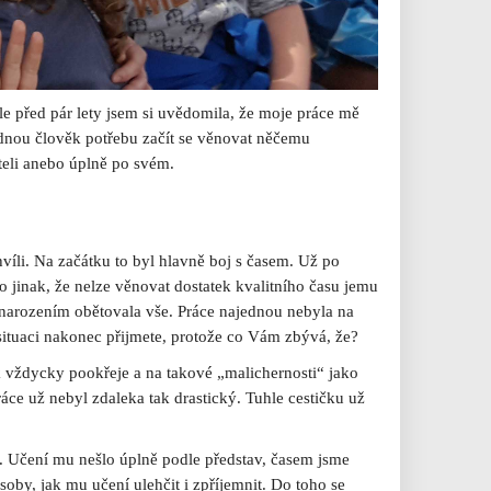
e před pár lety jsem si uvědomila, že moje práce mě
jednou člověk potřebu začít se věnovat něčemu
teli anebo úplně po svém.
hvíli. Na začátku to byl hlavně boj s časem. Už po
 jinak, že nelze věnovat dostatek kvalitního času jemu
 narozením obětovala vše. Práce najednou nebyla na
situaci nakonec přijmete, protože co Vám zbývá, že?
 vždycky pookřeje a na takové „malichernosti“ jako
ce už nebyl zdaleka tak drastický. Tuhle cestičku už
 Učení mu nešlo úplně podle představ, časem jsme
soby, jak mu učení ulehčit i zpříjemnit. Do toho se