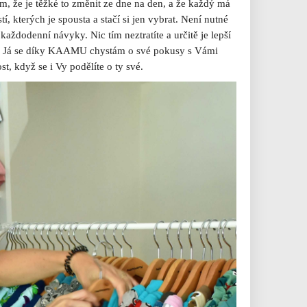
m, že je těžké to změnit ze dne na den, a že každý má
 kterých je spousta a stačí si jen vybrat. Není nutné
každodenní návyky. Nic tím neztratíte a určitě je lepší
 nic. Já se díky KAAMU chystám o své pokusy s Vámi
st, když se i Vy podělíte o ty své.