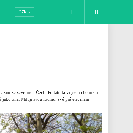
Hledat
Přihlášení
Nákupní
Vouchery
Moje oblíbené
Hodnocení obchod
CZK
košík
ázím ze severních Čech. Po tatínkovi jsem chemik a
jako ona. Miluji svou rodinu, své přátele, mám
ERKY NORDIC OWL