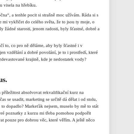
lu visela na hřebíku.
očna“, a tenhle pocit si strašně moc užívám. Ráda si s
e mi vykřičet do celého světa, že to jsou ty moje, o
ly žádné starosti, jenom radosti, byly šťastné, dobré a
ačí to, co pro ně děláme, aby byly šťastné i v
 vzdělání a dobré povolání, je to i prostředí, které
zdevastované krajině, kde je nedostatek vody?
us.
říležitost absolvovat rekvalifikační kurz na
s se usadit, marketing se určitě dá dělat i od stolu,
jak to dopadlo? Markeťák nejsem, muselo by mě to stát
teré poznatky z kurzu mi třeba pomohou podpořit
t pouze pro dobrou věc, které věřím. A ještě něco