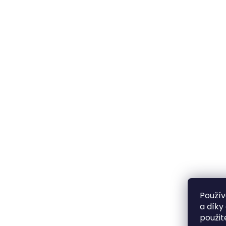
Použív
a díky
použit