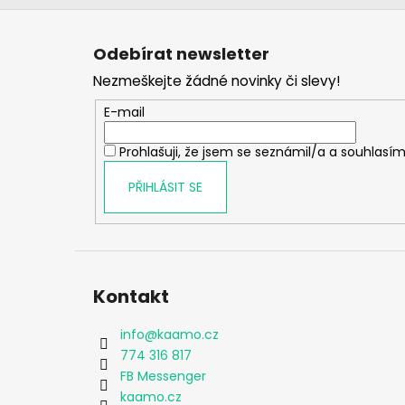
Z
á
Odebírat newsletter
p
Nezmeškejte žádné novinky či slevy!
a
t
E-mail
í
Prohlašuji, že jsem se seznámil/a a souhlasím
PŘIHLÁSIT SE
Kontakt
info
@
kaamo.cz
774 316 817
FB Messenger
kaamo.cz