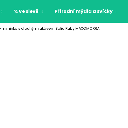
% Ve slevě
Přírodní mýdla a svíčky
o miminko s dlouhým rukávem Solid Ruby MAXOMORRA
Co potřebujete najít?
HLEDAT
Doporučujeme
CHLAPECKÉ BOXERKY BAT MAXOMORRA
CHLAPECKÉ BOX