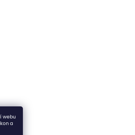
ní webu
ýkon a