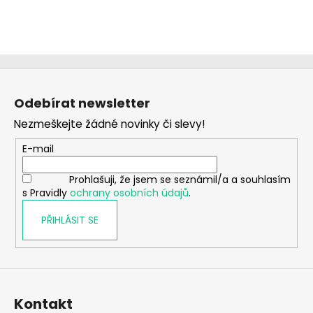
Z
á
Odebírat newsletter
p
Nezmeškejte žádné novinky či slevy!
a
t
E-mail
í
Prohlašuji, že jsem se seznámil/a a souhlasím
s Pravidly
ochrany osobních údajů
.
PŘIHLÁSIT SE
Kontakt