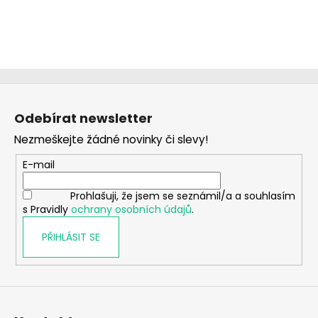
Z
á
Odebírat newsletter
p
Nezmeškejte žádné novinky či slevy!
a
t
E-mail
í
Prohlašuji, že jsem se seznámil/a a souhlasím
s Pravidly
ochrany osobních údajů
.
PŘIHLÁSIT SE