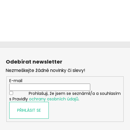
Z
á
Odebírat newsletter
p
Nezmeškejte žádné novinky či slevy!
a
t
E-mail
í
Prohlašuji, že jsem se seznámil/a a souhlasím
s Pravidly
ochrany osobních údajů
.
PŘIHLÁSIT SE