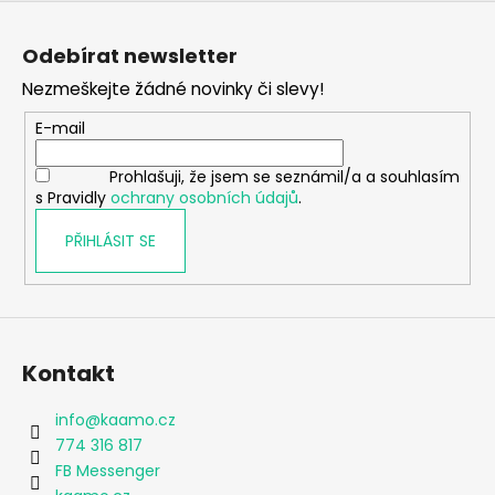
Z
á
Odebírat newsletter
p
Nezmeškejte žádné novinky či slevy!
a
t
E-mail
í
Prohlašuji, že jsem se seznámil/a a souhlasím
s Pravidly
ochrany osobních údajů
.
PŘIHLÁSIT SE
Kontakt
info
@
kaamo.cz
774 316 817
FB Messenger