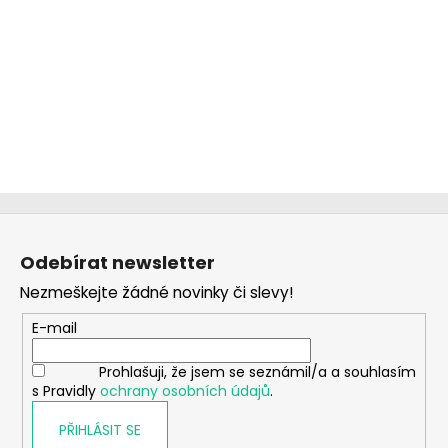
Z
á
Odebírat newsletter
p
Nezmeškejte žádné novinky či slevy!
a
t
E-mail
í
Prohlašuji, že jsem se seznámil/a a souhlasím
s Pravidly
ochrany osobních údajů
.
PŘIHLÁSIT SE