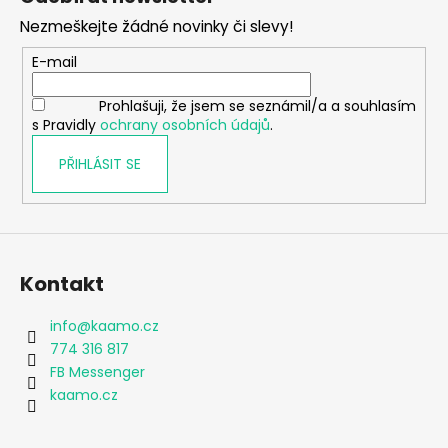
p
Nezmeškejte žádné novinky či slevy!
a
t
E-mail
í
Prohlašuji, že jsem se seznámil/a a souhlasím
s Pravidly
ochrany osobních údajů
.
PŘIHLÁSIT SE
Kontakt
info
@
kaamo.cz
774 316 817
FB Messenger
kaamo.cz