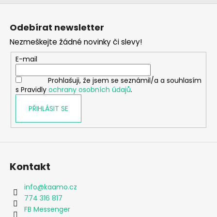
Z
á
Odebírat newsletter
p
Nezmeškejte žádné novinky či slevy!
a
t
E-mail
í
Prohlašuji, že jsem se seznámil/a a souhlasím
s Pravidly
ochrany osobních údajů
.
PŘIHLÁSIT SE
Kontakt
info
@
kaamo.cz
774 316 817
FB Messenger