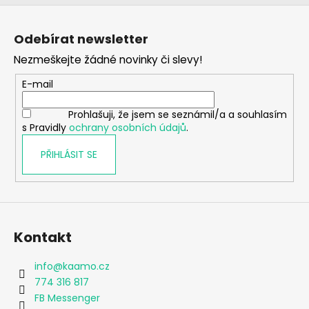
Z
á
Odebírat newsletter
p
Nezmeškejte žádné novinky či slevy!
a
t
E-mail
í
Prohlašuji, že jsem se seznámil/a a souhlasím
s Pravidly
ochrany osobních údajů
.
PŘIHLÁSIT SE
Kontakt
info
@
kaamo.cz
774 316 817
FB Messenger