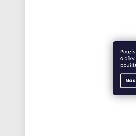
Použív
a díky
použit
Nas