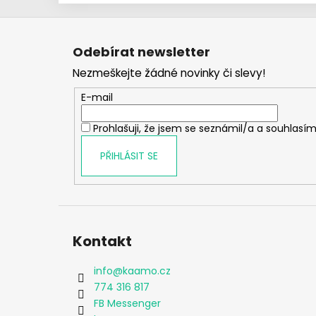
Z
á
Odebírat newsletter
p
Nezmeškejte žádné novinky či slevy!
a
t
E-mail
í
Prohlašuji, že jsem se seznámil/a a souhlasím
PŘIHLÁSIT SE
Kontakt
info
@
kaamo.cz
774 316 817
FB Messenger