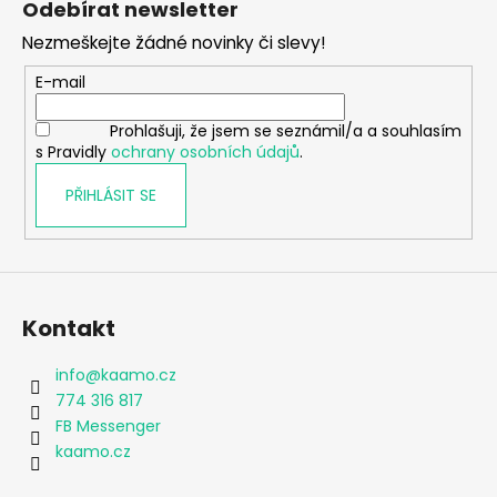
Odebírat newsletter
p
Nezmeškejte žádné novinky či slevy!
a
t
E-mail
í
Prohlašuji, že jsem se seznámil/a a souhlasím
s Pravidly
ochrany osobních údajů
.
PŘIHLÁSIT SE
Kontakt
info
@
kaamo.cz
774 316 817
FB Messenger
kaamo.cz