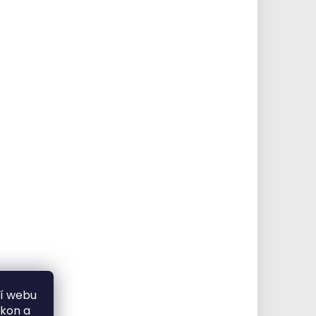
ní webu
ýkon a