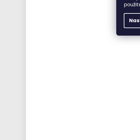
použit
Nas