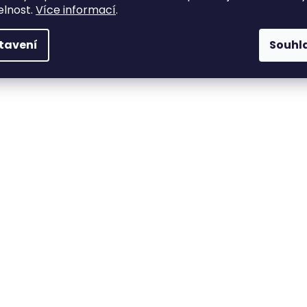
elnost.
Více informací
.
tavení
Souhl