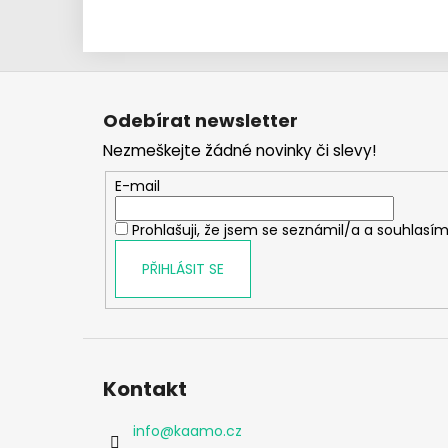
Z
á
Odebírat newsletter
p
Nezmeškejte žádné novinky či slevy!
a
t
E-mail
í
Prohlašuji, že jsem se seznámil/a a souhlasím
PŘIHLÁSIT SE
Kontakt
info
@
kaamo.cz