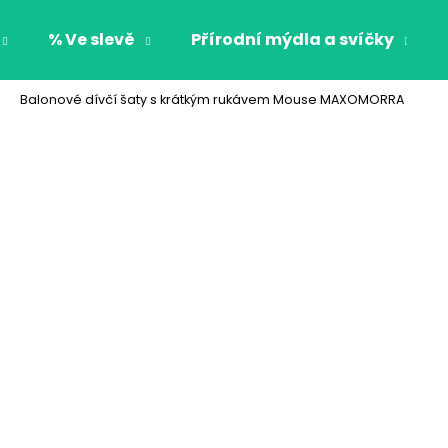
% Ve slevě
Přírodní mýdla a svíčky
Balonové dívčí šaty s krátkým rukávem Mouse MAXOMORRA
Co potřebujete najít?
HLEDAT
Doporučujeme
CHLAPECKÉ BOXERKY BAT MAXOMORRA
CHLAPECKÉ BOX