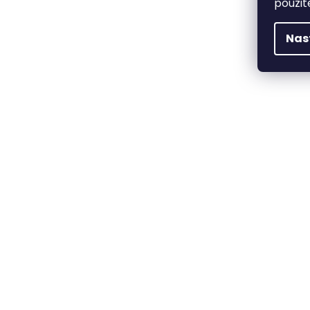
použit
Nas