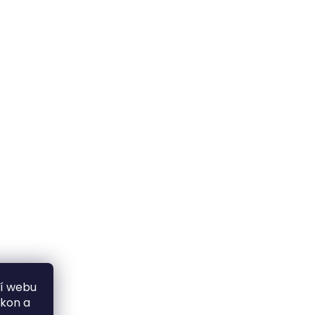
ní webu
ýkon a