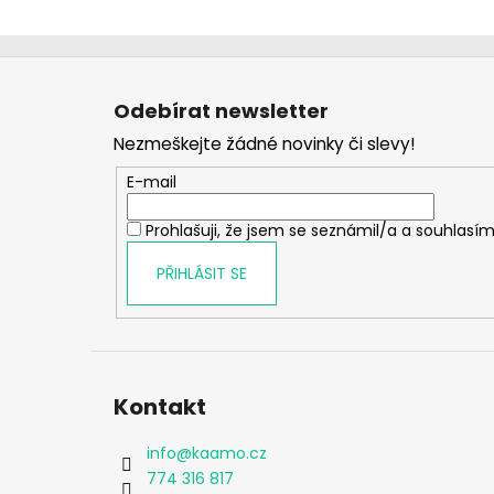
Z
á
Odebírat newsletter
p
Nezmeškejte žádné novinky či slevy!
a
t
E-mail
í
Prohlašuji, že jsem se seznámil/a a souhlasím
PŘIHLÁSIT SE
Kontakt
info
@
kaamo.cz
774 316 817