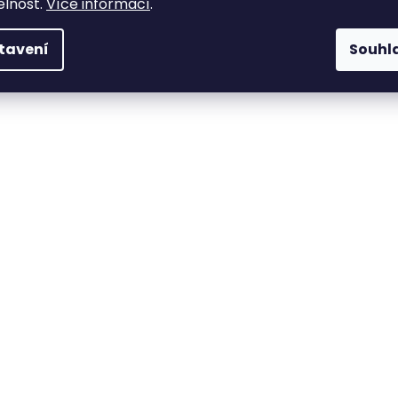
elnost.
Více informací
.
tavení
Souhl