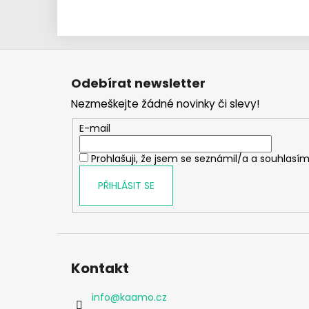
Z
á
Odebírat newsletter
p
Nezmeškejte žádné novinky či slevy!
a
t
E-mail
í
Prohlašuji, že jsem se seznámil/a a souhlasím
PŘIHLÁSIT SE
Kontakt
info
@
kaamo.cz