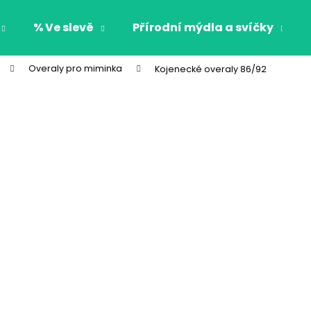
% Ve slevě
Přírodní mýdla a svíčky
Overaly pro miminka
Kojenecké overaly 86/92
Co potřebujete najít?
HLEDAT
Doporučujeme
CHLAPECKÉ BOXERKY BAT MAXOMORRA
CHLAPECKÉ BOX