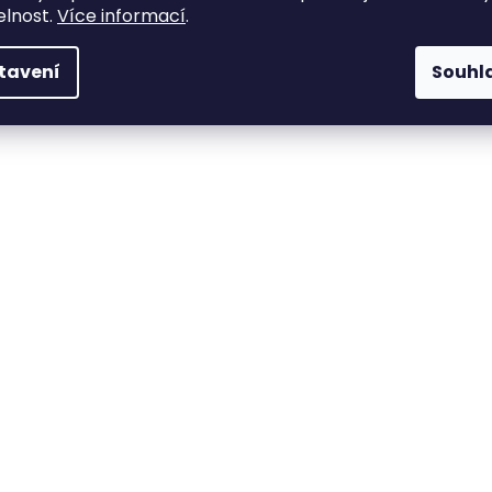
elnost.
Více informací
.
tavení
Souhl