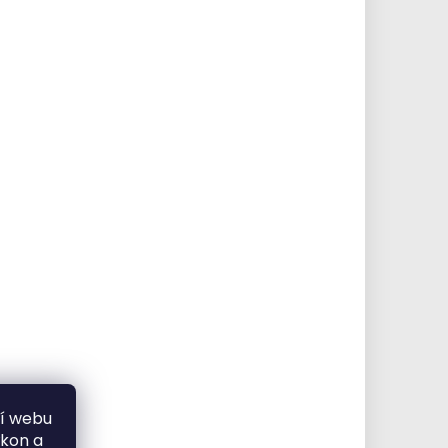
ní webu
ýkon a