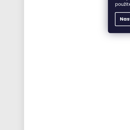
použit
Nas