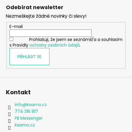
á
Odebírat newsletter
p
Nezmeškejte žádné novinky či slevy!
a
t
E-mail
í
Prohlašuji, že jsem se seznámil/a a souhlasím
s Pravidly
ochrany osobních údajů
.
PŘIHLÁSIT SE
Kontakt
info
@
kaamo.cz
774 316 817
FB Messenger
kaamo.cz