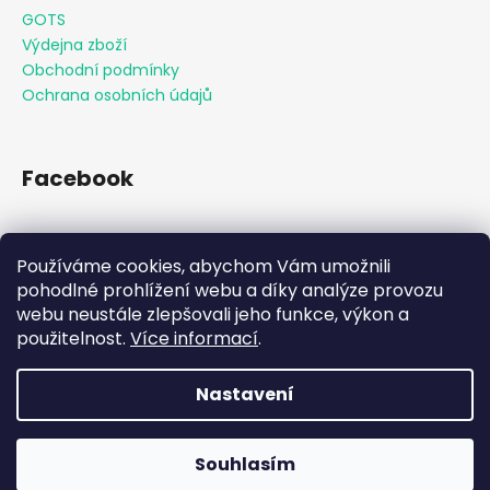
GOTS
Výdejna zboží
Obchodní podmínky
Ochrana osobních údajů
Facebook
Používáme cookies, abychom Vám umožnili
Přijímáme online platby
pohodlné prohlížení webu a díky analýze provozu
webu neustále zlepšovali jeho funkce, výkon a
použitelnost.
Více informací
.
Nastavení
Vytvořil Shoptet
Souhlasím
Copyright 2026
KAAMO
. Všechna práva vyhrazena.