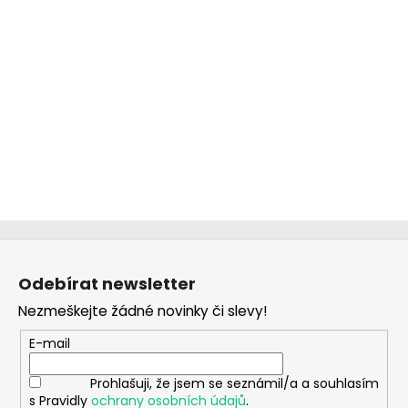
Z
á
Odebírat newsletter
p
Nezmeškejte žádné novinky či slevy!
a
t
E-mail
í
Prohlašuji, že jsem se seznámil/a a souhlasím
s Pravidly
ochrany osobních údajů
.